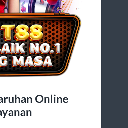
aruhan Online
ayanan