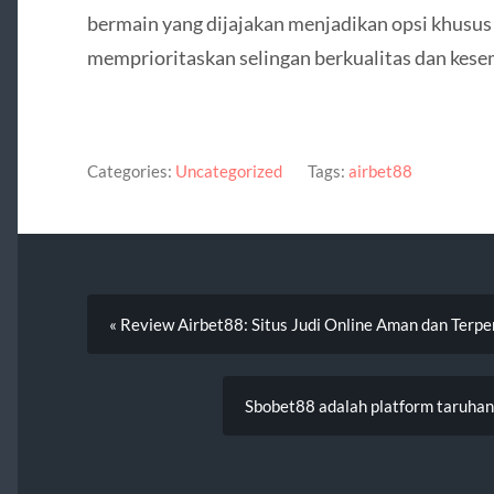
bermain yang dijajakan menjadikan opsi khusus 
memprioritaskan selingan berkualitas dan ke
Categories:
Uncategorized
Tags:
airbet88
« Review Airbet88: Situs Judi Online Aman dan Terpe
Sbobet88 adalah platform taruhan 