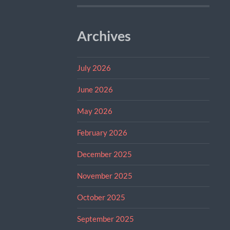
Archives
July 2026
June 2026
May 2026
February 2026
December 2025
November 2025
October 2025
September 2025