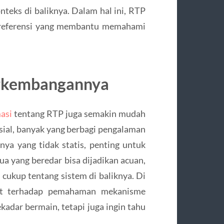
teks di baliknya. Dalam hal ini, RTP
u referensi yang membantu memahami
erkembangannya
asi
tentang RTP juga semakin mudah
sial, banyak yang berbagi pengalaman
ya yang tidak statis, penting untuk
ua yang beredar bisa dijadikan acuan,
cukup tentang sistem di baliknya. Di
nat terhadap pemahaman mekanisme
adar bermain, tetapi juga ingin tahu