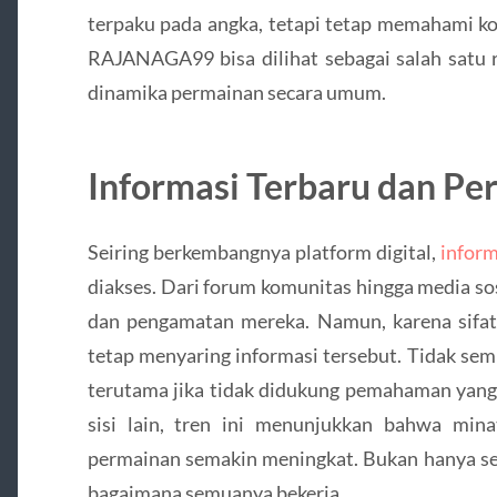
terpaku pada angka, tetapi tetap memahami kon
RAJANAGA99 bisa dilihat sebagai salah sat
dinamika permainan secara umum.
Informasi Terbaru dan P
Seiring berkembangnya platform digital,
inform
diakses. Dari forum komunitas hingga media so
dan pengamatan mereka. Namun, karena sifatn
tetap menyaring informasi tersebut. Tidak sem
terutama jika tidak didukung pemahaman yang 
sisi lain, tren ini menunjukkan bahwa mi
permainan semakin meningkat. Bukan hanya sek
bagaimana semuanya bekerja.