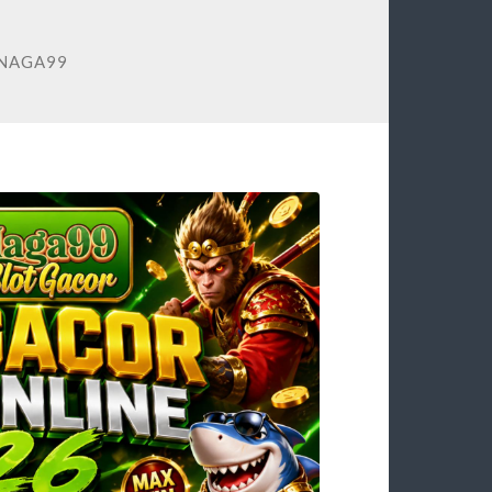
NAGA99