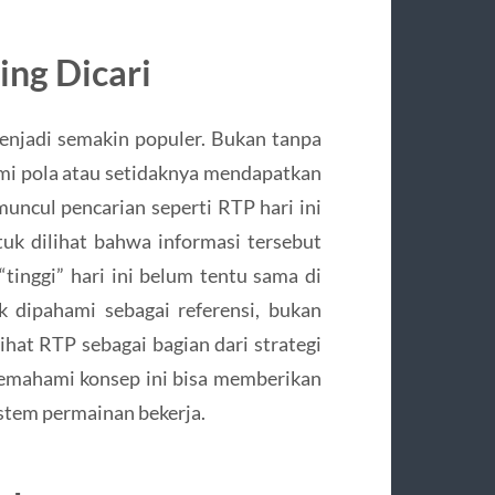
ing Dicari
enjadi semakin populer. Bukan tanpa
mi pola atau setidaknya mendapatkan
ncul pencarian seperti RTP hari ini
uk dilihat bahwa informasi tersebut
“tinggi” hari ini belum tentu sama di
 dipahami sebagai referensi, bukan
lihat RTP sebagai bagian dari strategi
memahami konsep ini bisa memberikan
istem permainan bekerja.