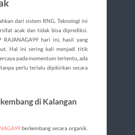
ak
sahkan dari sistem RNG. Teknologi ini
ifat acak dan tidak bisa diprediksi.
 RAJANAGA99 hari ini, hasil yang
t. Hal ini sering kali menjadi titik
 percaya pada momentum tertentu, ada
anpa perlu terlalu dipikirkan secara
kembang di Kalangan
ANAGA99
berkembang secara organik.