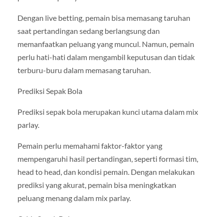
Dengan live betting, pemain bisa memasang taruhan
saat pertandingan sedang berlangsung dan
memanfaatkan peluang yang muncul. Namun, pemain
perlu hati-hati dalam mengambil keputusan dan tidak
terburu-buru dalam memasang taruhan.
Prediksi Sepak Bola
Prediksi sepak bola merupakan kunci utama dalam mix
parlay.
Pemain perlu memahami faktor-faktor yang
mempengaruhi hasil pertandingan, seperti formasi tim,
head to head, dan kondisi pemain. Dengan melakukan
prediksi yang akurat, pemain bisa meningkatkan
peluang menang dalam mix parlay.