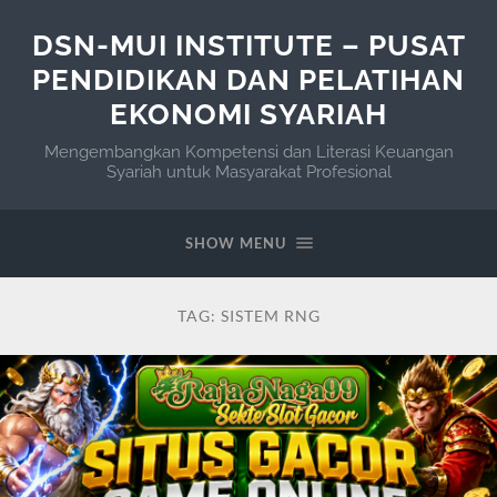
DSN-MUI INSTITUTE – PUSAT
PENDIDIKAN DAN PELATIHAN
EKONOMI SYARIAH
Mengembangkan Kompetensi dan Literasi Keuangan
Syariah untuk Masyarakat Profesional
SHOW MENU
TAG:
SISTEM RNG