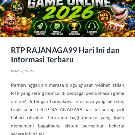
RTP RAJANAGA99 Hari Ini dan
Informasi Terbaru
MAY 2, 2026
Pernah nggak sih merasa bingung saat melihat istilah
RTP yang sering muncul di berbagai pembahasan game
online? Di tengah banyaknya informasi yang beredar,
topik seperti RTP RAJANAGA99 hari ini sering jadi
bahan obrolan, terutama bagi mereka yang ingin
memahami bagaimana sistem permainan bekerja
secara lebih luas.