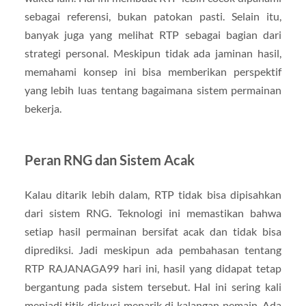
sebagai referensi, bukan patokan pasti. Selain itu,
banyak juga yang melihat RTP sebagai bagian dari
strategi personal. Meskipun tidak ada jaminan hasil,
memahami konsep ini bisa memberikan perspektif
yang lebih luas tentang bagaimana sistem permainan
bekerja.
Peran RNG dan Sistem Acak
Kalau ditarik lebih dalam, RTP tidak bisa dipisahkan
dari sistem RNG. Teknologi ini memastikan bahwa
setiap hasil permainan bersifat acak dan tidak bisa
diprediksi. Jadi meskipun ada pembahasan tentang
RTP RAJANAGA99 hari ini, hasil yang didapat tetap
bergantung pada sistem tersebut. Hal ini sering kali
menjadi titik diskusi menarik di kalangan pemain. Ada