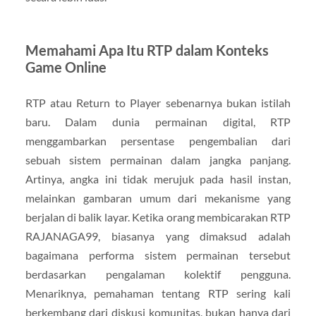
Memahami Apa Itu RTP dalam Konteks
Game Online
RTP atau Return to Player sebenarnya bukan istilah
baru. Dalam dunia permainan digital, RTP
menggambarkan persentase pengembalian dari
sebuah sistem permainan dalam jangka panjang.
Artinya, angka ini tidak merujuk pada hasil instan,
melainkan gambaran umum dari mekanisme yang
berjalan di balik layar. Ketika orang membicarakan RTP
RAJANAGA99, biasanya yang dimaksud adalah
bagaimana performa sistem permainan tersebut
berdasarkan pengalaman kolektif pengguna.
Menariknya, pemahaman tentang RTP sering kali
berkembang dari diskusi komunitas, bukan hanya dari