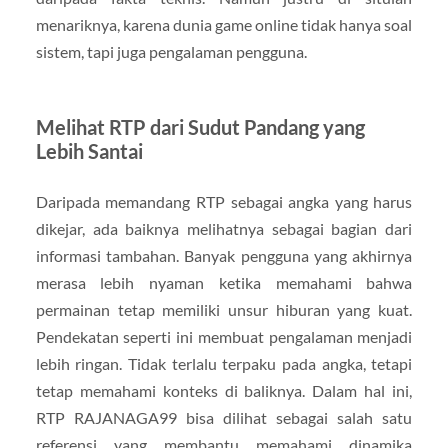
menariknya, karena dunia game online tidak hanya soal
sistem, tapi juga pengalaman pengguna.
Melihat RTP dari Sudut Pandang yang
Lebih Santai
Daripada memandang RTP sebagai angka yang harus
dikejar, ada baiknya melihatnya sebagai bagian dari
informasi tambahan. Banyak pengguna yang akhirnya
merasa lebih nyaman ketika memahami bahwa
permainan tetap memiliki unsur hiburan yang kuat.
Pendekatan seperti ini membuat pengalaman menjadi
lebih ringan. Tidak terlalu terpaku pada angka, tetapi
tetap memahami konteks di baliknya. Dalam hal ini,
RTP RAJANAGA99 bisa dilihat sebagai salah satu
referensi yang membantu memahami dinamika