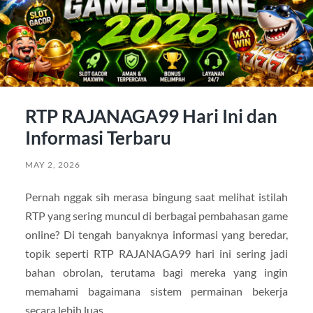
RTP RAJANAGA99 Hari Ini dan
Informasi Terbaru
MAY 2, 2026
Pernah nggak sih merasa bingung saat melihat istilah
RTP yang sering muncul di berbagai pembahasan game
online? Di tengah banyaknya informasi yang beredar,
topik seperti RTP RAJANAGA99 hari ini sering jadi
bahan obrolan, terutama bagi mereka yang ingin
memahami bagaimana sistem permainan bekerja
secara lebih luas.