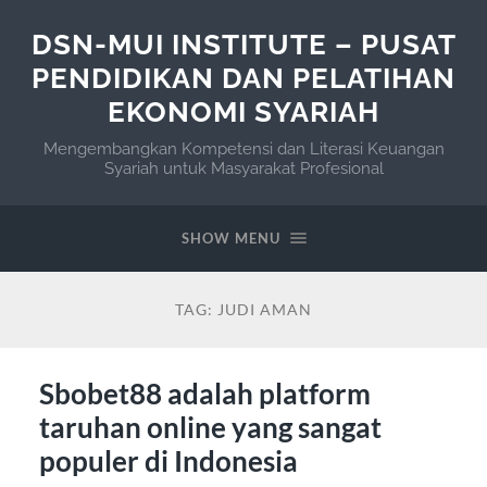
DSN-MUI INSTITUTE – PUSAT
PENDIDIKAN DAN PELATIHAN
EKONOMI SYARIAH
Mengembangkan Kompetensi dan Literasi Keuangan
Syariah untuk Masyarakat Profesional
SHOW MENU
TAG:
JUDI AMAN
Sbobet88 adalah platform
taruhan online yang sangat
populer di Indonesia