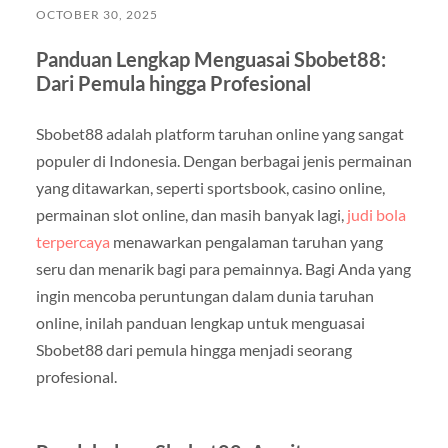
OCTOBER 30, 2025
Panduan Lengkap Menguasai Sbobet88:
Dari Pemula hingga Profesional
Sbobet88 adalah platform taruhan online yang sangat
populer di Indonesia. Dengan berbagai jenis permainan
yang ditawarkan, seperti sportsbook, casino online,
permainan slot online, dan masih banyak lagi,
judi bola
terpercaya
menawarkan pengalaman taruhan yang
seru dan menarik bagi para pemainnya. Bagi Anda yang
ingin mencoba peruntungan dalam dunia taruhan
online, inilah panduan lengkap untuk menguasai
Sbobet88 dari pemula hingga menjadi seorang
profesional.