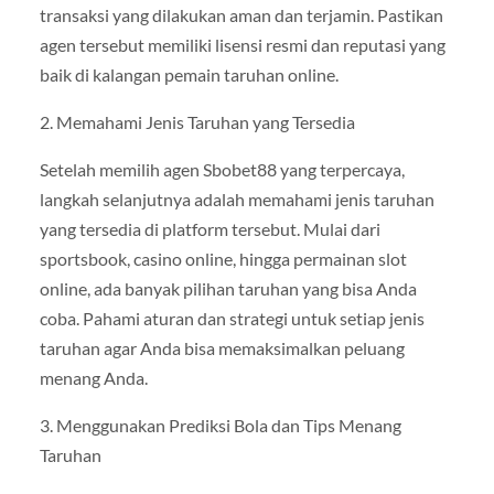
transaksi yang dilakukan aman dan terjamin. Pastikan
agen tersebut memiliki lisensi resmi dan reputasi yang
baik di kalangan pemain taruhan online.
2. Memahami Jenis Taruhan yang Tersedia
Setelah memilih agen Sbobet88 yang terpercaya,
langkah selanjutnya adalah memahami jenis taruhan
yang tersedia di platform tersebut. Mulai dari
sportsbook, casino online, hingga permainan slot
online, ada banyak pilihan taruhan yang bisa Anda
coba. Pahami aturan dan strategi untuk setiap jenis
taruhan agar Anda bisa memaksimalkan peluang
menang Anda.
3. Menggunakan Prediksi Bola dan Tips Menang
Taruhan