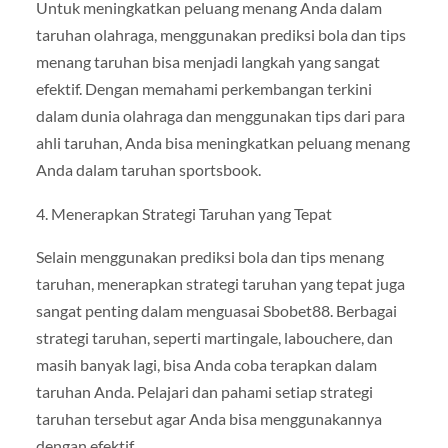
Untuk meningkatkan peluang menang Anda dalam
taruhan olahraga, menggunakan prediksi bola dan tips
menang taruhan bisa menjadi langkah yang sangat
efektif. Dengan memahami perkembangan terkini
dalam dunia olahraga dan menggunakan tips dari para
ahli taruhan, Anda bisa meningkatkan peluang menang
Anda dalam taruhan sportsbook.
4. Menerapkan Strategi Taruhan yang Tepat
Selain menggunakan prediksi bola dan tips menang
taruhan, menerapkan strategi taruhan yang tepat juga
sangat penting dalam menguasai Sbobet88. Berbagai
strategi taruhan, seperti martingale, labouchere, dan
masih banyak lagi, bisa Anda coba terapkan dalam
taruhan Anda. Pelajari dan pahami setiap strategi
taruhan tersebut agar Anda bisa menggunakannya
dengan efektif.