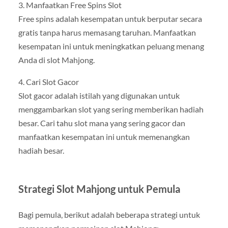
3. Manfaatkan Free Spins Slot
Free spins adalah kesempatan untuk berputar secara
gratis tanpa harus memasang taruhan. Manfaatkan
kesempatan ini untuk meningkatkan peluang menang
Anda di slot Mahjong.
4. Cari Slot Gacor
Slot gacor adalah istilah yang digunakan untuk
menggambarkan slot yang sering memberikan hadiah
besar. Cari tahu slot mana yang sering gacor dan
manfaatkan kesempatan ini untuk memenangkan
hadiah besar.
Strategi Slot Mahjong untuk Pemula
Bagi pemula, berikut adalah beberapa strategi untuk