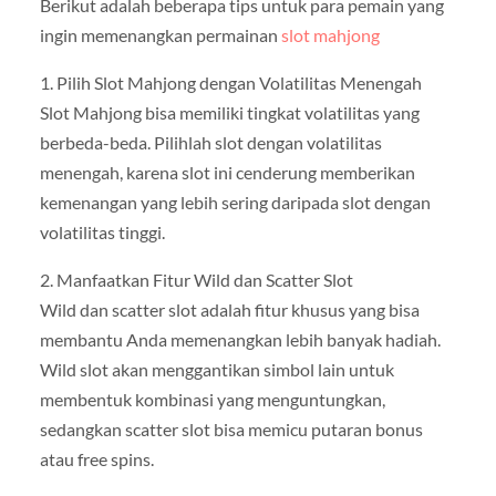
Berikut adalah beberapa tips untuk para pemain yang
ingin memenangkan permainan
slot mahjong
1. Pilih Slot Mahjong dengan Volatilitas Menengah
Slot Mahjong bisa memiliki tingkat volatilitas yang
berbeda-beda. Pilihlah slot dengan volatilitas
menengah, karena slot ini cenderung memberikan
kemenangan yang lebih sering daripada slot dengan
volatilitas tinggi.
2. Manfaatkan Fitur Wild dan Scatter Slot
Wild dan scatter slot adalah fitur khusus yang bisa
membantu Anda memenangkan lebih banyak hadiah.
Wild slot akan menggantikan simbol lain untuk
membentuk kombinasi yang menguntungkan,
sedangkan scatter slot bisa memicu putaran bonus
atau free spins.