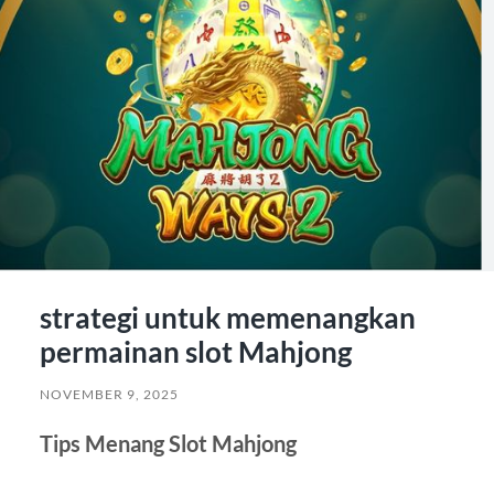
strategi untuk memenangkan
permainan slot Mahjong
NOVEMBER 9, 2025
Tips Menang Slot Mahjong