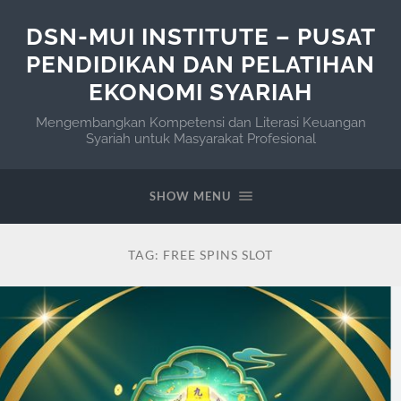
DSN-MUI INSTITUTE – PUSAT
PENDIDIKAN DAN PELATIHAN
EKONOMI SYARIAH
Mengembangkan Kompetensi dan Literasi Keuangan
Syariah untuk Masyarakat Profesional
SHOW MENU
TAG:
FREE SPINS SLOT