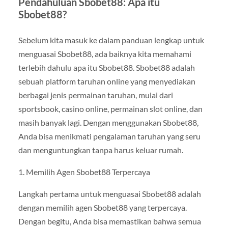
Pendahuluan Sbobet88: Apa itu
Sbobet88?
Sebelum kita masuk ke dalam panduan lengkap untuk
menguasai Sbobet88, ada baiknya kita memahami
terlebih dahulu apa itu Sbobet88. Sbobet88 adalah
sebuah platform taruhan online yang menyediakan
berbagai jenis permainan taruhan, mulai dari
sportsbook, casino online, permainan slot online, dan
masih banyak lagi. Dengan menggunakan Sbobet88,
Anda bisa menikmati pengalaman taruhan yang seru
dan menguntungkan tanpa harus keluar rumah.
1. Memilih Agen Sbobet88 Terpercaya
Langkah pertama untuk menguasai Sbobet88 adalah
dengan memilih agen Sbobet88 yang terpercaya.
Dengan begitu, Anda bisa memastikan bahwa semua