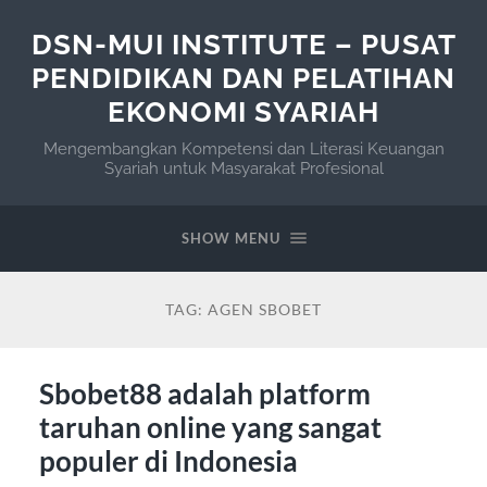
DSN-MUI INSTITUTE – PUSAT
PENDIDIKAN DAN PELATIHAN
EKONOMI SYARIAH
Mengembangkan Kompetensi dan Literasi Keuangan
Syariah untuk Masyarakat Profesional
SHOW MENU
TAG:
AGEN SBOBET
Sbobet88 adalah platform
taruhan online yang sangat
populer di Indonesia