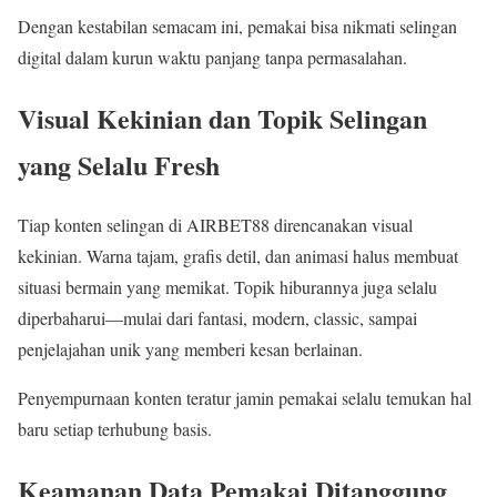
Dengan kestabilan semacam ini, pemakai bisa nikmati selingan
digital dalam kurun waktu panjang tanpa permasalahan.
Visual Kekinian dan Topik Selingan
yang Selalu Fresh
Tiap konten selingan di AIRBET88 direncanakan visual
kekinian. Warna tajam, grafis detil, dan animasi halus membuat
situasi bermain yang memikat. Topik hiburannya juga selalu
diperbaharui—mulai dari fantasi, modern, classic, sampai
penjelajahan unik yang memberi kesan berlainan.
Penyempurnaan konten teratur jamin pemakai selalu temukan hal
baru setiap terhubung basis.
Keamanan Data Pemakai Ditanggung