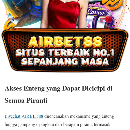
Akses Enteng yang Dapat Dicicipi di
Semua Piranti
Livechat AIRBET88
direncanakan mekanisme yang enteng
hingga gampang dijangkau dari beragam piranti, termasuk