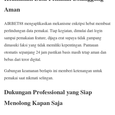
Aman
AIRBET88 mengaplikasikan mekanisme enkripsi hebat membuat
perlindungan data pemakai. Tiap kegiatan, dimulai dari login
sampai pemakaian feature, dijaga erat supaya tidak gampang
dimasuki faksi yang tidak memiliki kepentingan. Pantauan
otomatis sepanjang 24 jam pastikan basis masih tetap aman dan
bebas dari teror digital.
Gabungan keamanan berlapis ini memberi ketenangan untuk
pemakai saat nikmati selingan.
Dukungan Professional yang Siap
Menolong Kapan Saja